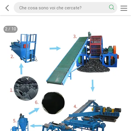
2
/
10