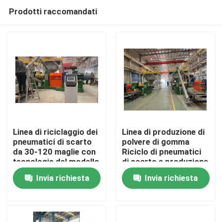
Prodotti raccomandati
Linea di riciclaggio dei
Linea di produzione di
pneumatici di scarto
polvere di gomma
da 30-120 maglie con
Riciclo di pneumatici
Casa
tecnologia del modello
di scarto e produzione
LP-1200 Shredder
per varie industrie
Invia richiesta
Invia richiesta
Linea di riciclo di
Prodotti
pneumatici di tipo
macchina
Video