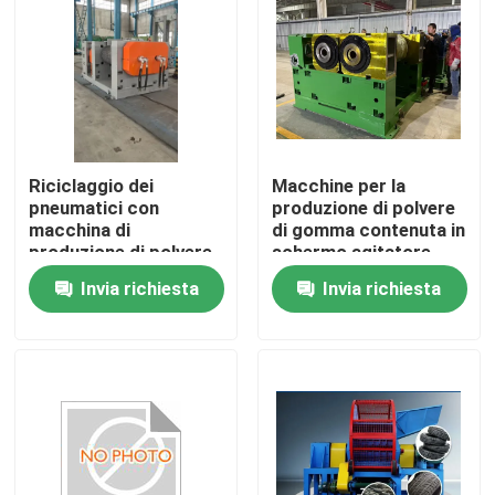
Circa noi
Giro della fabbrica
Riciclaggio dei
Macchine per la
Controllo di qualità
pneumatici con
produzione di polvere
macchina di
di gomma contenuta in
produzione di polvere
schermo agitatore
Contattici
di gomma LP-800
Invia richiesta
Invia richiesta
Shredder
Notizie
Richieda una citazione
Macchina trattata di gomma