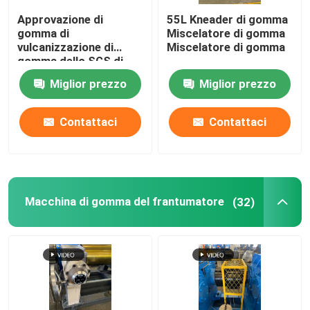
Approvazione di
55L Kneader di gomma
pallina da tennis che fa macchina
gomma di
Miscelatore di gomma
vulcanizzazione di
Miscelatore di gomma
gomma dello SGS di
Toy Making Machine
Smerigliatrice di gomma Machine
Miglior prezzo
Miglior prezzo
della stampa dello SpA
Lotto fuori dalla macchina di raffreddamento di gom
Contattaci
Contattaci
Linea di produzione di gomma del nastro trasportator
Macchina di gomma del frantumatore
(32)
Macchina di gomma del calendario
estrusore a doppia vite
Sistema di pesatura automatico circolare per piccoli m