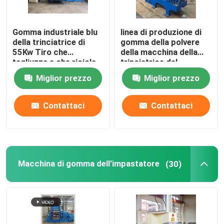
Gomma industriale blu
linea di produzione di
della trinciatrice di
gomma della polvere
55Kw Tiro che
della macchina della
tagliuzza e che ricicla
trinciatrice del
pneumatico 7.5Kw CE
Miglior prezzo
Miglior prezzo
di iso
Contattaci
Contattaci
Macchina di gomma dell'impastatore
(30)