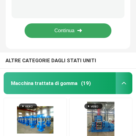
Impastatore di gomma della dispersione della macchina di gomma dell'impastatore di 55KW 75KW Banbury
Macchina di gomma 25L 45L 125L 180L dell'impastatore del miscelatore interno di Banbury
Macchina di gomma del frantumatore
EVA Rubber Kneader Machine XN75 75 L mescola il miscelatore di gomma
Impastatrice di gomma di chilowatt Banbury del miscelatore 315 di Banbury di protezione dell'ambiente
Linea di produzione di gomma della polvere
macchina interna di gomma di plastica dell'impastatore del miscelatore 140L per la miscelazione di gomma
Macchina di gomma dell'impastatore
ALTRE CATEGORIE DAGLI STATI UNITI
Miscelatore di gomma di Banbury
Macchina trattata di gomma
(19)
Stampa di vulcanizzazione di gomma
Linea di gomma ripresa dello strato
Linea di riciclaggio della plastica