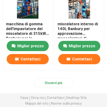
macchina di gomma
miscelatore interno di
dell'impastatore del
140L Banbury per
miscelatore di 315kW
approvazione
Banbury per la
mescolantesi di
miscelazione di gomma
plastica di gomma di
Miglior prezzo
Miglior prezzo
iso
Contattaci
Contattaci
Osservi più
Casa
Circa noi
Contattaci
Desktop Site
Mappa del sito
Norme sulla privacy