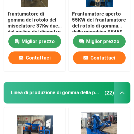
Sistema di pesatura automatica per piccoli materiali
frantumatore di
Frantumatore aperto
gomma del rotolo del
55KW del frantumatore
miscelatore 37Kw due
del rotolo di gomma
del mulino del diametro
della macchina XK450
di 400mm
due
Miglior prezzo
Miglior prezzo
Contattaci
Contattaci
Linea di produzione di gomma della polvere
(22)