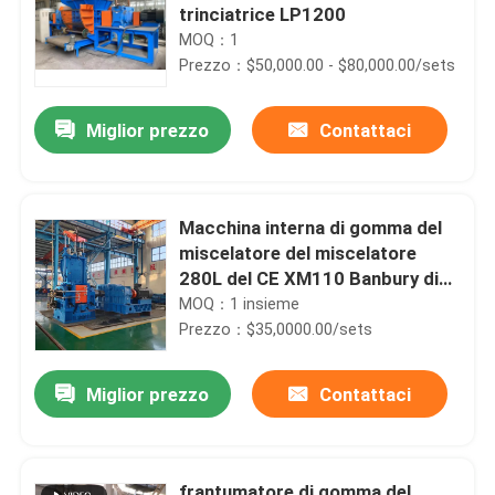
trinciatrice LP1200
MOQ：1
Prezzo：$50,000.00 - $80,000.00/sets
Miglior prezzo
Contattaci
Macchina interna di gomma del
miscelatore del miscelatore
280L del CE XM110 Banbury di
iso
MOQ：1 insieme
Prezzo：$35,0000.00/sets
Miglior prezzo
Contattaci
frantumatore di gomma del