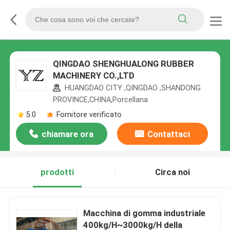
QINGDAO SHENGHUALONG RUBBER
MACHINERY CO.,LTD
HUANGDAO CITY ,QINGDAO ,SHANDONG
PROVINCE,CHINA,Porcellana
5.0
Fornitore verificato
chiamare ora
Contattaci
prodotti
Circa noi
Macchina di gomma industriale
400kg/H~3000kg/H della