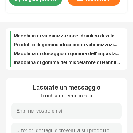
Macchina di vulcanizzazione idraulica di vulcanizzazione di gomma automatizzata della stampa
Prodotto di gomma idraulico di vulcanizzazione della stampa di vuoto di gomma che fa macchina
Circa noi
Macchina di dosaggio di gomma dell'impastatore della dispersione del sistema di mescolanza dell'impastatore di Banbury
macchina di gomma del miscelatore di Banbury della macchina di gomma dell'impastatore di 55l 75kw
impastatore di gomma della dispersione della macchina XN35 dell'impastatore di 35L 55L
Giro della fabbrica
Il miscelatore di gomma della macchina 55kW Banbury dell'impastatore 55L-150L ha personalizzato
Impastatore di gomma della dispersione della macchina 185kw dell'impastatore di XN110 110L
Controllo di qualità
Miscelatore di gomma 110Kw dell'impastatore della dispersione dell'impastatore di gomma della macchina XN75
Macchina trattata di gomma dell'impastatore di gomma di XN75 75l per gomma ripresa
Contattici
Miscelatore interno di gomma grigio della macchina 125L Banbury dell'impastatore XN55
Lasciate un messaggio
Gomma su misura del miscelatore dell'impastatore della macchina 35L dell'impastatore di Banbury
Notizie
Ti richiameremo presto!
Macchina mescolantesi di gomma della macchina 75L Banbury dell'impastatore della dispersione 55KW
macchina mescolantesi di gomma di Banbury dell'impastatore di 20L 30KW del laboratorio interno di gomma della macchina
Richieda una citazione
Linea di gomma impastatrice dello strato di recupero del miscelatore 220KW Banbury dell'impastatore
La gomma di gomma del miscelatore 25L 45L di Banbury del laboratorio dell'impastatore mescola la macchina
Macchina trattata di gomma