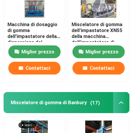
Macchina di dosaggio
Miscelatore di gomma
di gomma
dell'impastatore XN55
dell'impastatore della
della macchina
dispersione del
dell'impastatore di
sistema di mescolanza
gomma della
Miglior prezzo
Miglior prezzo
dell'impastatore di
dispersione
Banbury
Contattaci
Contattaci
Miscelatore di gomma di Banbury
(17)